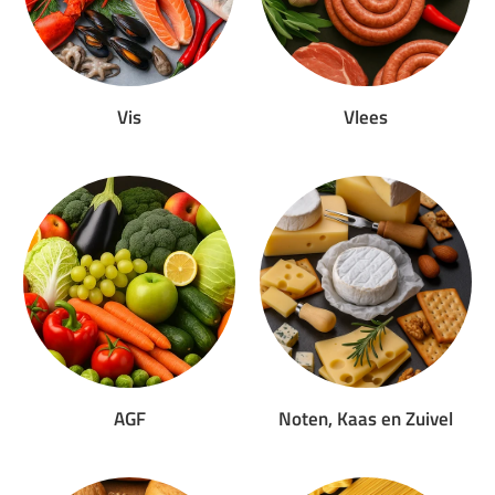
Vis
Vlees
AGF
Noten, Kaas en Zuivel