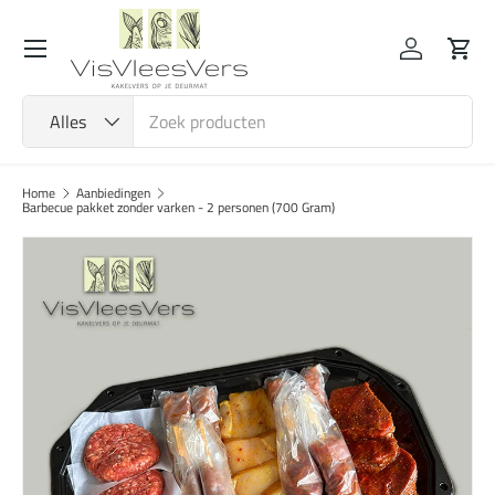
Menu
Ga naar inhoud
Inloggen
Wink
Zoeken
Productsoort
Alles
Home
Aanbiedingen
Barbecue pakket zonder varken - 2 personen (700 Gram)