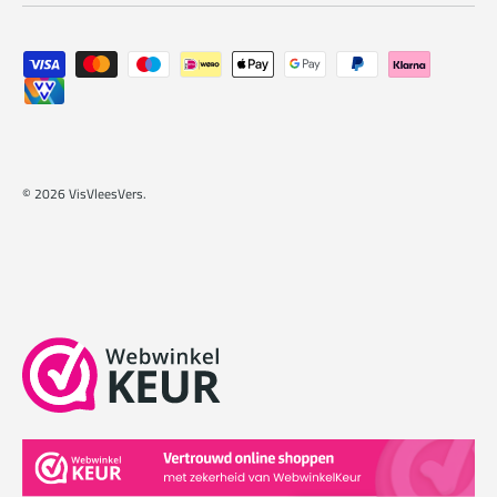
Geaccepteerde betaalmethoden
© 2026
VisVleesVers
.