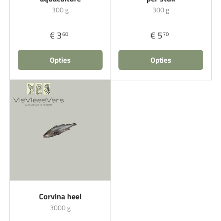
300 g
300 g
€ 3
€ 5
60
70
Opties
Opties
Corvina heel
3000 g