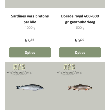
Sardines vers bretons
Dorade royal 400-600
per kilo
gr geschubd/leeg
1000 g
600 g
€ 6
€ 9
55
20
Opties
Opties