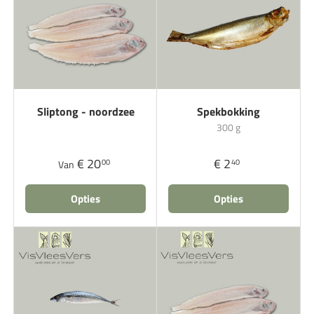
Sliptong - noordzee
Spekbokking
300 g
€ 20
€ 2
00
40
Van
Opties
Opties