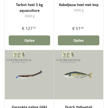
Tarbot heel 3 kg
Kabeljauw heel met kop
aquaculture
3000 g
3000 g
€ 127
€ 51
75
55
Opties
Opties
Gerookte paling (dik)
Dutch Yellowtail