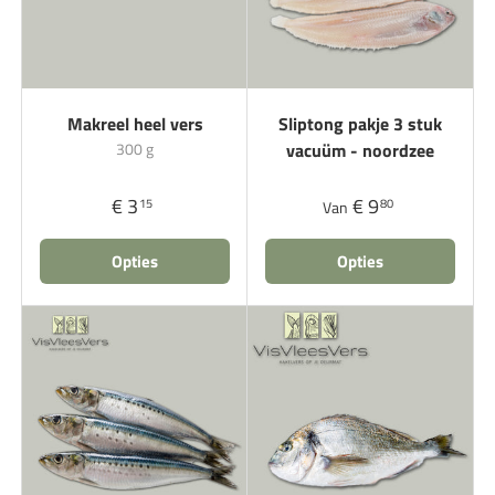
Makreel heel vers
Sliptong pakje 3 stuk
300 g
vacuüm - noordzee
€ 3
€ 9
15
80
Van
Opties
Opties