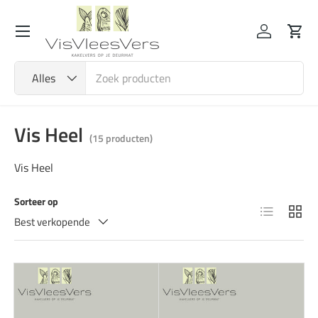
Menu
Ga naar inhoud
Inloggen
Wink
Zoeken
Productsoort
Alles
Vis Heel
(15 producten)
Vis Heel
Sorteer op
Lijst
Raster
Best verkopende