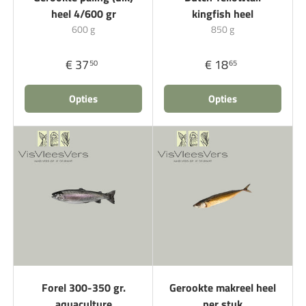
heel 4/600 gr
kingfish heel
600 g
850 g
€ 37
€ 18
50
65
Opties
Opties
Forel 300-350 gr.
Gerookte makreel heel
aquaculture
per stuk