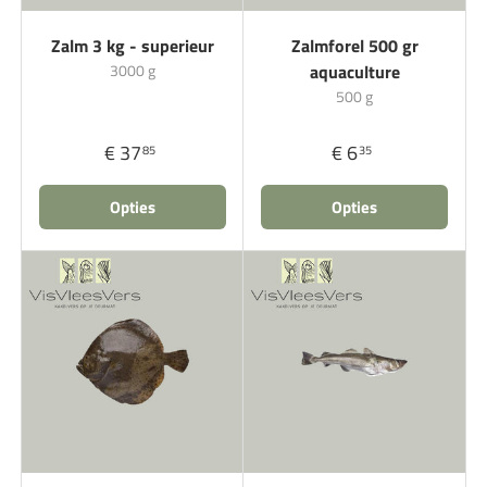
Zalm 3 kg - superieur
Zalmforel 500 gr
3000 g
aquaculture
500 g
€ 37
€ 6
85
35
Opties
Opties