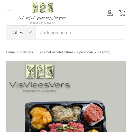
Menu
Ga naar inhoud
Inloggen
Wink
Zoeken
Productsoort
Alles
Home
Schotels
Gourmet schotel deluxe - 2 personen (700 gram)