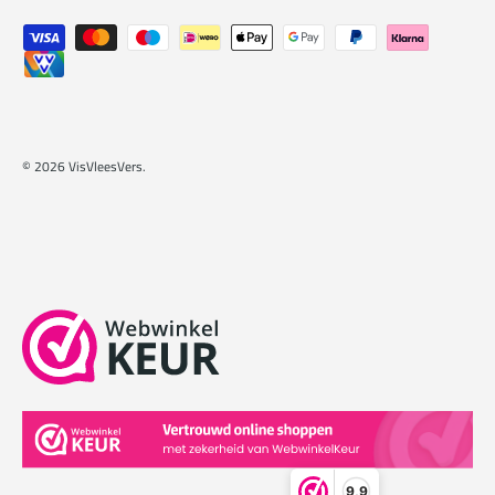
Geaccepteerde betaalmethoden
© 2026
VisVleesVers
.
9,9