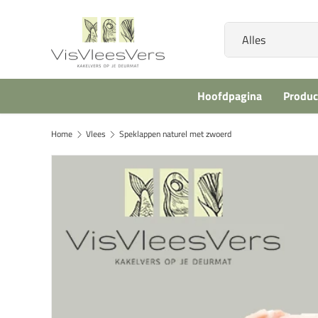
Ga naar inhoud
Zoeken
Productsoort
Alles
Hoofdpagina
Produc
Home
Vlees
Speklappen naturel met zwoerd