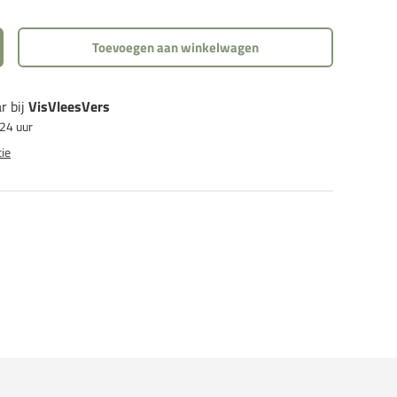
Toevoegen aan winkelwagen
eid
rhoog de hoeveelheid
r bij
VisVleesVers
 24 uur
ie