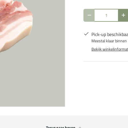
Aantal
Verlaag de hoeveelh
Ve
Pick-up beschikbaa
Meestal klaar binnen
Bekijk winkelinformat
Terug naar boven