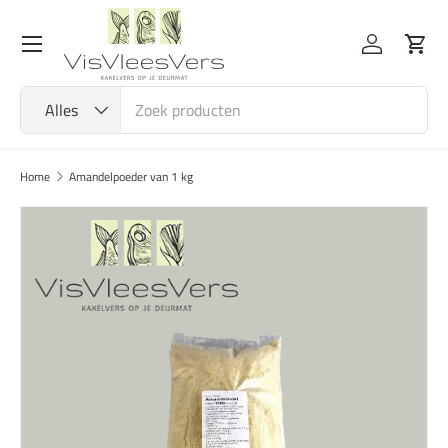
Menu
Ga naar inhoud
Inloggen
Wink
Zoeken
Productsoort
Alles
Home
Amandelpoeder van 1 kg