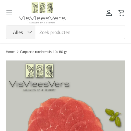
Menu
Ga naar inhoud
Inloggen
Wink
Zoeken
Productsoort
Alles
Home
Carpaccio rundermuis 10x 80 gr