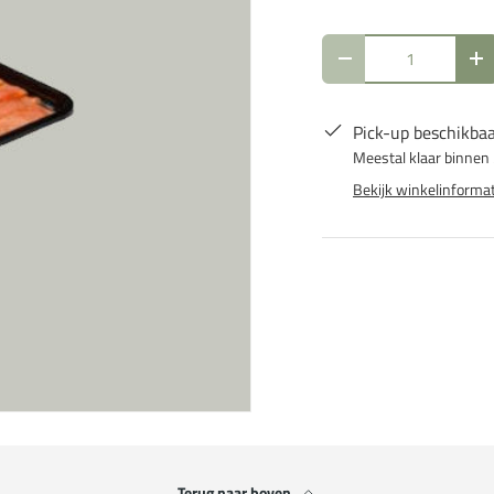
Aantal
Verlaag de hoeveelh
Ve
Pick-up beschikbaa
Meestal klaar binnen
Bekijk winkelinformat
Terug naar boven