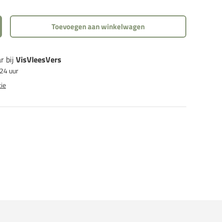
Toevoegen aan winkelwagen
eid
rhoog de hoeveelheid
r bij
VisVleesVers
 24 uur
ie