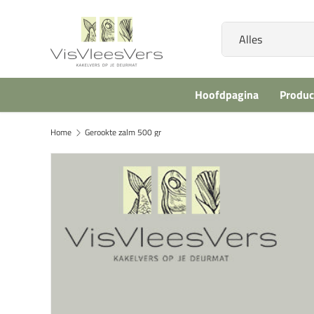
Ga naar inhoud
Zoeken
Productsoort
Alles
Hoofdpagina
Produc
Home
Gerookte zalm 500 gr